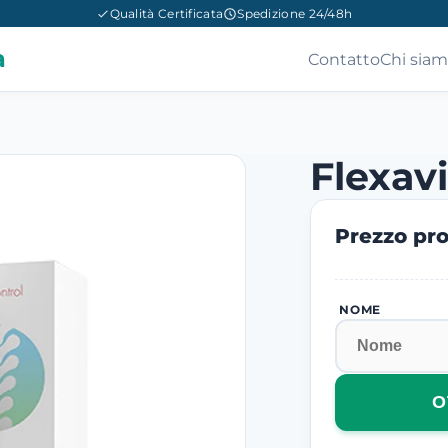
Qualità Certificata
Spedizione 24/48h
a
Contatto
Chi sia
Flexav
Prezzo pro
NOME
O