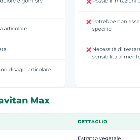
 dolore e gonfiore
Possibili irritazioni
Potrebbe non essere
à articolare.
specifici.
ata.
Necessità di testar
sensibilità al mento
n disagio articolare.
avitan Max
DETTAGLIO
Estratto vegetale