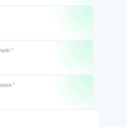
ziti.
”
zioni.
”