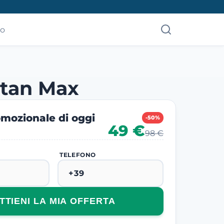
mo
itan Max
mozionale di oggi
-50%
49 €
98 €
TELEFONO
TTIENI LA MIA OFFERTA