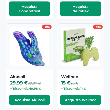
Acquista
Acquista
Hondrofrost
Neiroflex
-70%
-42%
Akusoli
Wellnee
29.99 €
15 €
99.97 €
26 €
Risparmia 69.98 €
Risparmia 11 €
Acquista Akusoli
Acquista Wellnee